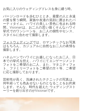
お気に入りのウェディングドレスを身に纏う時。
バージンロードを歩むひととき。最愛の人と永遠
の愛を誓う瞬間。家族や友達の笑顔に囲まれたパ
ーティタイム。ハワイの美しい景色に包まれる時
間。Visionariは、お二人の思い描くそんなハワイ
挙式でのワンシーンを、お二人の個性やセンス、
スタイルに合わせて撮影します。
フォトウェディング
では、ロマンチックなお写真
はもちろん、カジュアルに自然なお二人の表情を
撮影します。
ハネムーンでハワイにお越しになったお二人、日
本での挙式を控え、ハワイにてエンゲージメント
フォトをご希望のお二人、また、マタニティフォ
ト、ファミリーフォトをご希望の方々等、ご希望
に応じ撮影しております。
芸術性が高く、洗練されたテクニックの写真は、
何年経っても色あせないものとなることをお約束
します。そんな、時代を超えた ウェディングスト
ーリーを創り出すのがVisionariです。