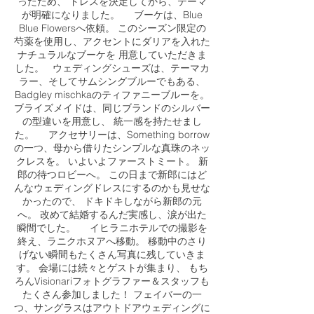
ったため、 ドレスを決定してから、テーマ
が明確になりました。 ブーケは、Blue
Blue Flowersへ依頼。 このシーズン限定の
芍薬を使用し、アクセントにダリアを入れた
ナチュラルなブーケを 用意していただきま
した。 ウェディングシューズは、テーマカ
ラー、そしてサムシングブルーでもある、
Badgley mischkaのティファニーブルーを。
ブライズメイドは、同じブランドのシルバー
の型違いを用意し、 統一感を持たせまし
た。 アクセサリーは、Something borrow
の一つ、母から借りたシンプルな真珠のネッ
クレスを。 いよいよファーストミート。 新
郎の待つロビーへ。 この日まで新郎にはど
んなウェディングドレスにするのかも見せな
かったので、 ドキドキしながら新郎の元
へ。 改めて結婚するんだ実感し、涙が出た
瞬間でした。 イヒラニホテルでの撮影を
終え、ラニクホヌアへ移動。 移動中のさり
げない瞬間もたくさん写真に残していきま
す。 会場には続々とゲストが集まり、 もち
ろんVisionariフォトグラファー＆スタッフも
たくさん参加しました！ フェイバーの一
つ、サングラスはアウトドアウェディングに