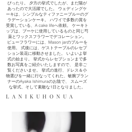
ぴったり。 夕方の挙式でしたが、まだ陽が
あったので大活躍でした。 ウェディングケ
ーキは、シンプルなティファニーブルーのグ
ラデーションケーキ。 ハワイで多数の賞を
受賞している、A cake lifeへ依頼。 ケーキト
ップは、ブーケに使用しているものと同じ芍
薬とワックスフラワーでデコレーション。
ピューフラワーには、Mason jarのブルーを
使用。 式後には、ゲストテーブルのレセプ
ション装花に移動させました。 いよいよ挙
式の始まり。 挙式からレセプションまで多
数お写真をご紹介いたしますので、 是非ご
覧くださいませ。 挙式の進行、ドレス＆小
物選びを一緒に行なってくれた、敏腕プラン
ナーのAyaka Ishimuraのお陰で、 スムーズ
な挙式、そして素敵な1日となりました。
LANIKUHONUA